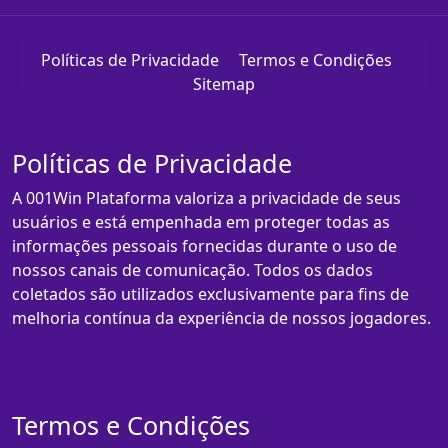
Políticas de Privacidade
Termos e Condições
Sitemap
Políticas de Privacidade
A 001Win Plataforma valoriza a privacidade de seus
usuários e está empenhada em proteger todas as
informações pessoais fornecidas durante o uso de
nossos canais de comunicação. Todos os dados
coletados são utilizados exclusivamente para fins de
melhoria contínua da experiência de nossos jogadores.
Termos e Condições