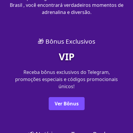
Brasil , você encontrará verdadeiros momentos de
adrenalina e diversão.
🎁 Bônus Exclusivos
VIP
Receba bônus exclusivos do Telegram,
promoções especiais e códigos promocionais
únicos!
Ver Bônus