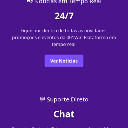
📢 Notícias em Tempo Real
24/7
Fique por dentro de todas as novidades,
promoções e eventos da 001Win Plataforma em
tempo real!
Ver Notícias
💬 Suporte Direto
Chat