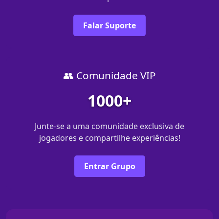
Falar Suporte
👥 Comunidade VIP
1000+
Junte-se a uma comunidade exclusiva de
jogadores e compartilhe experiências!
Entrar Grupo