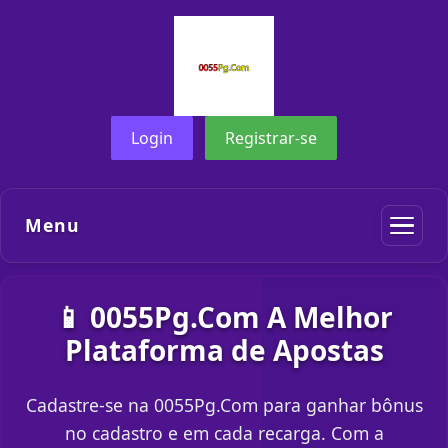
Login
Registrar-se
Menu
📱 0055Pg.Com A Melhor
Plataforma de Apostas
Cadastre-se na 0055Pg.Com para ganhar bônus
no cadastro e em cada recarga. Com a