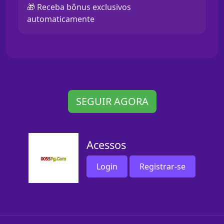
🎁 Receba bônus exclusivos
automaticamente
SEGUIR AGORA
Acessos
Login
Registrar-se