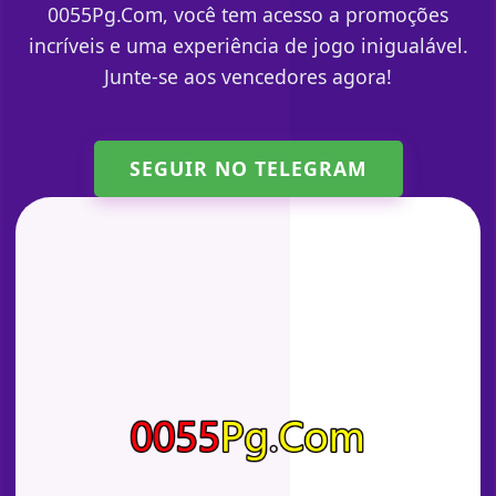
0055Pg.Com, você tem acesso a promoções
incríveis e uma experiência de jogo inigualável.
Junte-se aos vencedores agora!
SEGUIR NO TELEGRAM