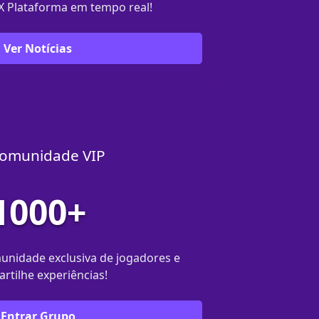
X Plataforma em tempo real!
Ver Notícias
Comunidade VIP
1000+
unidade exclusiva de jogadores e
rtilhe experiências!
Entrar Grupo