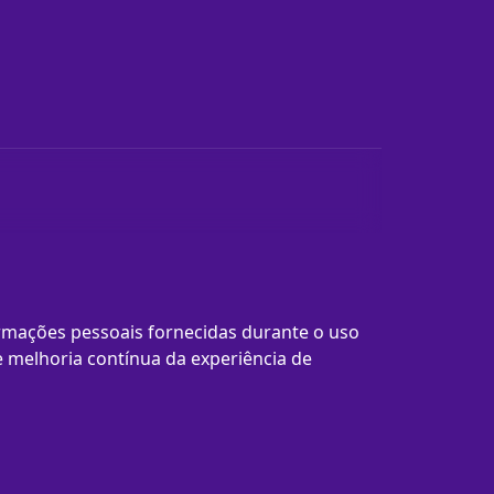
ormações pessoais fornecidas durante o uso
e melhoria contínua da experiência de