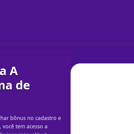
a A
ma de
nhar bônus no cadastro e
, você tem acesso a