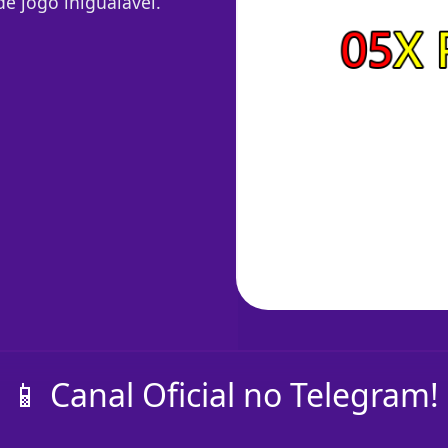
e jogo inigualável.
📱 Canal Oficial no Telegram!