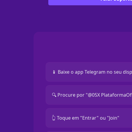
📱 Baixe o app Telegram no seu disp
🔍 Procure por "@05X PlataformaOfi
👆 Toque em "Entrar" ou "Join"