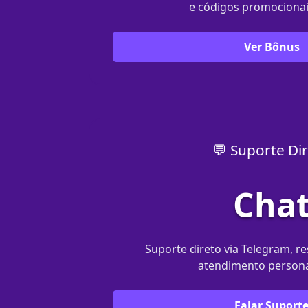
e códigos promocionai
Ver Bônus
💬 Suporte Di
Cha
Suporte direto via Telegram, r
atendimento persona
Falar Suport