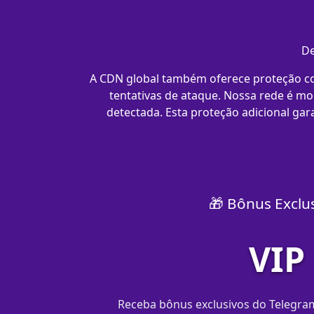
De
A CDN global também oferece proteção co
tentativas de ataque. Nossa rede é m
detectada. Esta proteção adicional ga
🎁 Bônus Exclu
VIP
Receba bônus exclusivos do Telegra