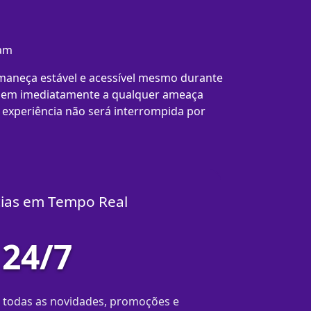
ram
maneça estável e acessível mesmo durante
ondem imediatamente a qualquer ameaça
 experiência não será interrompida por
cias em Tempo Real
24/7
e todas as novidades, promoções e