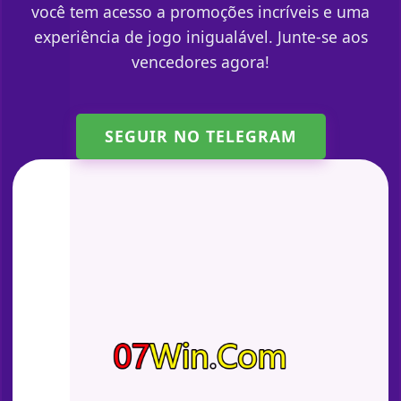
você tem acesso a promoções incríveis e uma
experiência de jogo inigualável. Junte-se aos
vencedores agora!
SEGUIR NO TELEGRAM