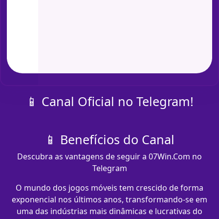
📱 Canal Oficial no Telegram!
📱 Benefícios do Canal
Descubra as vantagens de seguir a 07Win.Com no
Telegram
O mundo dos jogos móveis tem crescido de forma
exponencial nos últimos anos, transformando-se em
uma das indústrias mais dinâmicas e lucrativas do