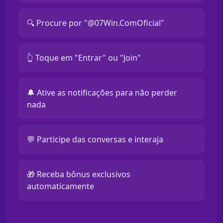
🔍 Procure por "@07Win.ComOficial"
👆 Toque em "Entrar" ou "Join"
🔔 Ative as notificações para não perder
nada
💬 Participe das conversas e interaja
🎁 Receba bônus exclusivos
automaticamente