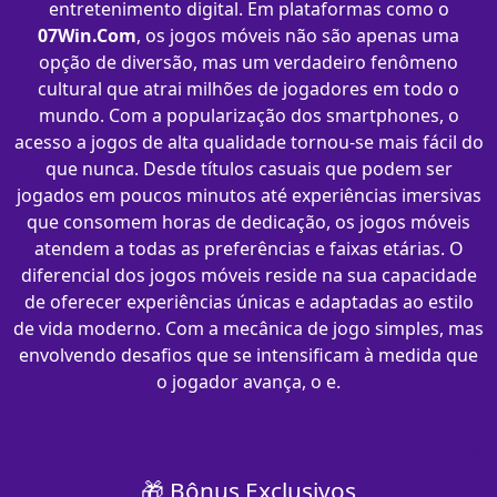
entretenimento digital. Em plataformas como o
07Win.Com
, os jogos móveis não são apenas uma
opção de diversão, mas um verdadeiro fenômeno
cultural que atrai milhões de jogadores em todo o
mundo. Com a popularização dos smartphones, o
acesso a jogos de alta qualidade tornou-se mais fácil do
que nunca. Desde títulos casuais que podem ser
jogados em poucos minutos até experiências imersivas
que consomem horas de dedicação, os jogos móveis
atendem a todas as preferências e faixas etárias. O
diferencial dos jogos móveis reside na sua capacidade
de oferecer experiências únicas e adaptadas ao estilo
de vida moderno. Com a mecânica de jogo simples, mas
envolvendo desafios que se intensificam à medida que
o jogador avança, o e.
🎁 Bônus Exclusivos