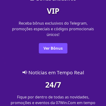
VIP
Receba bônus exclusivos do Telegram,
promoções especiais e códigos promocionais
únicos!
Ver Bônus
📢 Notícias em Tempo Real
24/7
Fique por dentro de todas as novidades,
promoções e eventos da 07Win.Com em tempo