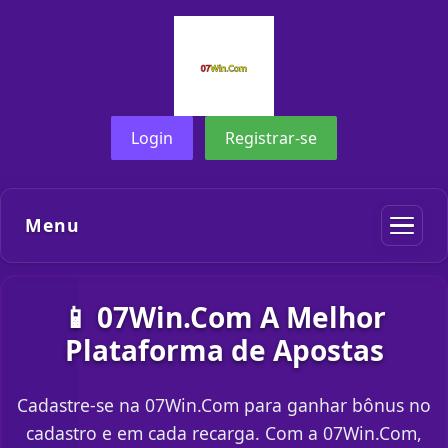
Login
Registrar-se
Menu
📱 07Win.Com A Melhor
Plataforma de Apostas
Cadastre-se na 07Win.Com para ganhar bônus no
cadastro e em cada recarga. Com a 07Win.Com,