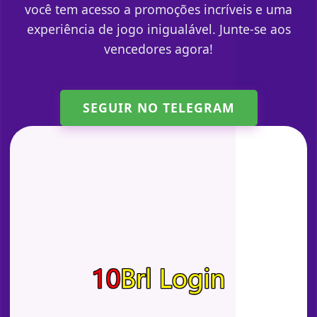
você tem acesso a promoções incríveis e uma
experiência de jogo inigualável. Junte-se aos
vencedores agora!
SEGUIR NO TELEGRAM