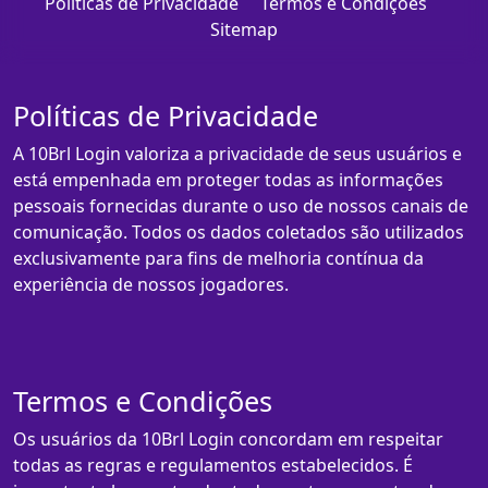
Políticas de Privacidade
Termos e Condições
Sitemap
Políticas de Privacidade
A 10Brl Login valoriza a privacidade de seus usuários e
está empenhada em proteger todas as informações
pessoais fornecidas durante o uso de nossos canais de
comunicação. Todos os dados coletados são utilizados
exclusivamente para fins de melhoria contínua da
experiência de nossos jogadores.
Termos e Condições
Os usuários da 10Brl Login concordam em respeitar
todas as regras e regulamentos estabelecidos. É