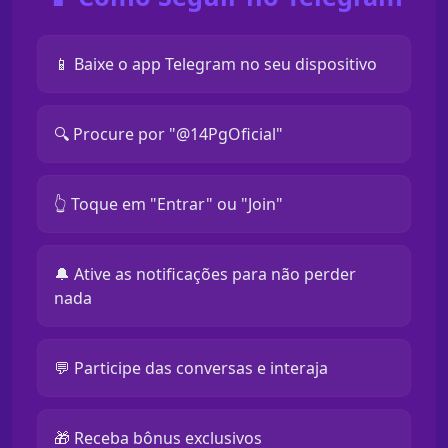
📱 Baixe o app Telegram no seu dispositivo
🔍 Procure por "@14PgOficial"
👆 Toque em "Entrar" ou "Join"
🔔 Ative as notificações para não perder
nada
💬 Participe das conversas e interaja
🎁 Receba bônus exclusivos