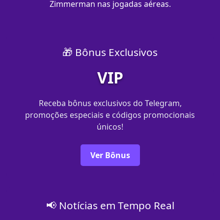
Zimmerman nas jogadas aéreas.
🎁 Bônus Exclusivos
VIP
Receba bônus exclusivos do Telegram,
promoções especiais e códigos promocionais
únicos!
Ver Bônus
📢 Notícias em Tempo Real