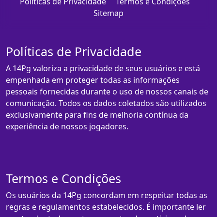
Políticas de Privacidade
Termos e Condições
Sitemap
Políticas de Privacidade
A 14Pg valoriza a privacidade de seus usuários e está
empenhada em proteger todas as informações
pessoais fornecidas durante o uso de nossos canais de
comunicação. Todos os dados coletados são utilizados
exclusivamente para fins de melhoria contínua da
experiência de nossos jogadores.
Termos e Condições
Os usuários da 14Pg concordam em respeitar todas as
regras e regulamentos estabelecidos. É importante ler