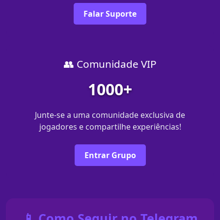
Falar Suporte
👥 Comunidade VIP
1000+
Junte-se a uma comunidade exclusiva de
jogadores e compartilhe experiências!
Entrar Grupo
📱 Como Seguir no Telegram