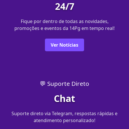
24/7
Fique por dentro de todas as novidades,
promoções e eventos da 14Pg em tempo real!
Ver Notícias
💬 Suporte Direto
Chat
Suporte direto via Telegram, respostas rápidas e
atendimento personalizado!