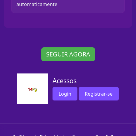
automaticamente
SEGUIR AGORA
Acessos
Login
Registrar-se