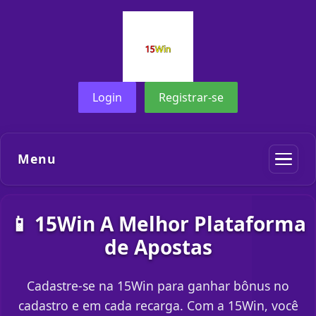
Login
Registrar-se
Menu
📱 15Win A Melhor Plataforma
de Apostas
Cadastre-se na 15Win para ganhar bônus no
cadastro e em cada recarga. Com a 15Win, você