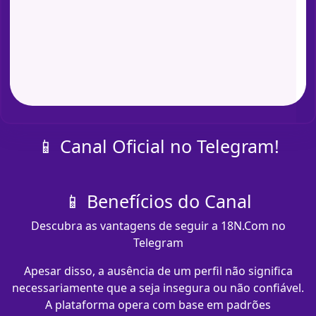
📱 Canal Oficial no Telegram!
📱 Benefícios do Canal
Descubra as vantagens de seguir a 18N.Com no
Telegram
Apesar disso, a ausência de um perfil não significa
necessariamente que a seja insegura ou não confiável.
A plataforma opera com base em padrões