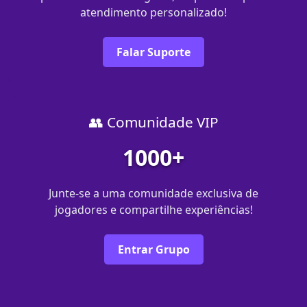
atendimento personalizado!
Falar Suporte
👥 Comunidade VIP
1000+
Junte-se a uma comunidade exclusiva de
jogadores e compartilhe experiências!
Entrar Grupo