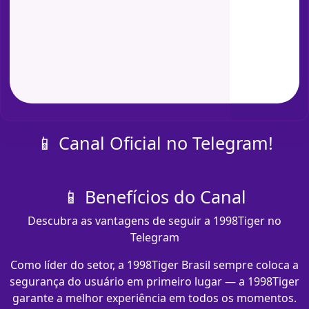
📱 Canal Oficial no Telegram!
📱 Benefícios do Canal
Descubra as vantagens de seguir a 1998Tiger no
Telegram
Como líder do setor, a 1998Tiger Brasil sempre coloca a
segurança do usuário em primeiro lugar — a 1998Tiger
garante a melhor experiência em todos os momentos.