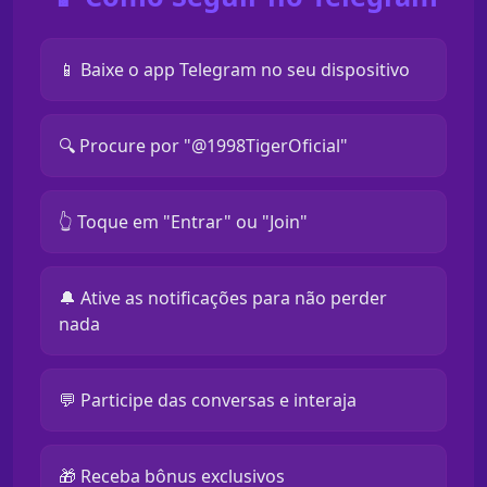
📱 Baixe o app Telegram no seu dispositivo
🔍 Procure por "@1998TigerOficial"
👆 Toque em "Entrar" ou "Join"
🔔 Ative as notificações para não perder
nada
💬 Participe das conversas e interaja
🎁 Receba bônus exclusivos