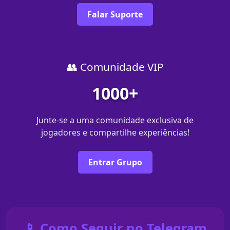
Falar Suporte
👥 Comunidade VIP
1000+
Junte-se a uma comunidade exclusiva de
jogadores e compartilhe experiências!
Entrar Grupo
📱 Como Seguir no Telegram