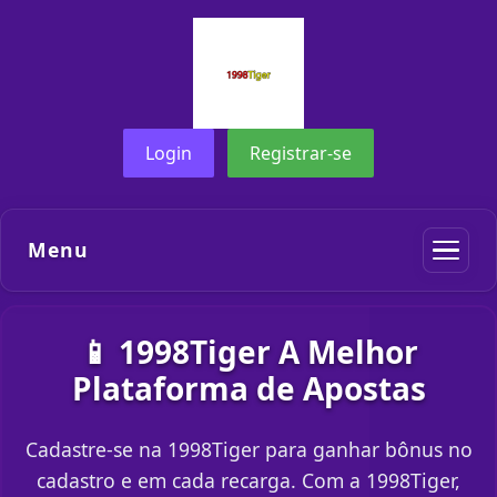
Login
Registrar-se
Menu
📱 1998Tiger A Melhor
Plataforma de Apostas
Cadastre-se na 1998Tiger para ganhar bônus no
cadastro e em cada recarga. Com a 1998Tiger,