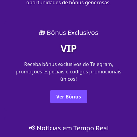
oportunidades de bônus generosas.
🎁 Bônus Exclusivos
VIP
Receba bônus exclusivos do Telegram,
promoções especiais e códigos promocionais
únicos!
Ver Bônus
📢 Notícias em Tempo Real