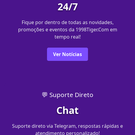
24/7
Fique por dentro de todas as novidades,
promoções e eventos da 1998Tiger.Com em
tempo real!
Ver Notícias
💬 Suporte Direto
Chat
Suporte direto via Telegram, respostas rápidas e
atendimento personalizado!