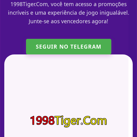
1998Tiger.Com, você tem acesso a promoções
incríveis e uma experiência de jogo inigualável.
Junte-se aos vencedores agora!
SEGUIR NO TELEGRAM