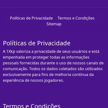
Políticas de Privacidade
Termos e Condições
Sitemap
Políticas de Privacidade
A 1Xkp valoriza a privacidade de seus usuários e está
empenhada em proteger todas as informações
pessoais fornecidas durante o uso de nossos canais de
comunicação. Todos os dados coletados são utilizados
exclusivamente para fins de melhoria contínua da
experiência de nossos jogadores.
Termos e Condições