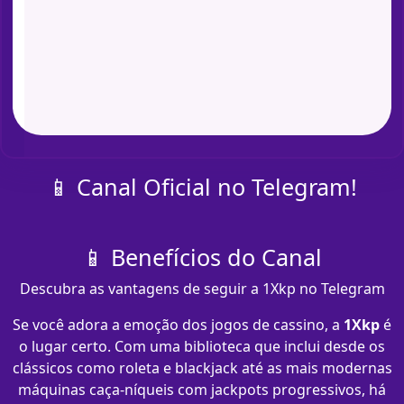
📱 Canal Oficial no Telegram!
📱 Benefícios do Canal
Descubra as vantagens de seguir a 1Xkp no Telegram
Se você adora a emoção dos jogos de cassino, a
1Xkp
é
o lugar certo. Com uma biblioteca que inclui desde os
clássicos como roleta e blackjack até as mais modernas
máquinas caça-níqueis com jackpots progressivos, há