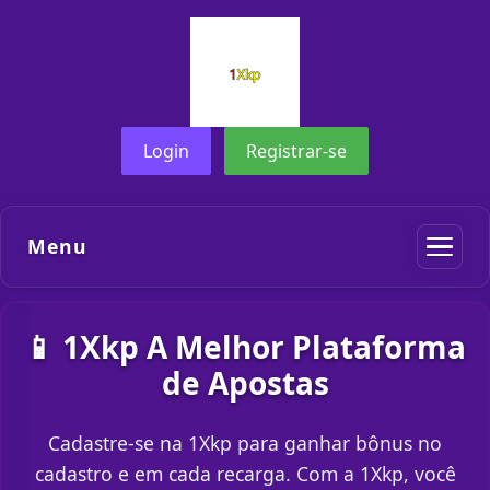
Login
Registrar-se
Menu
📱 1Xkp A Melhor Plataforma
de Apostas
Cadastre-se na 1Xkp para ganhar bônus no
cadastro e em cada recarga. Com a 1Xkp, você