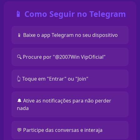
📱 Como Seguir no Telegram
📱 Baixe o app Telegram no seu dispositivo
🔍 Procure por "@2007Win VipOficial"
👆 Toque em "Entrar" ou "Join"
🔔 Ative as notificações para não perder
nada
💬 Participe das conversas e interaja