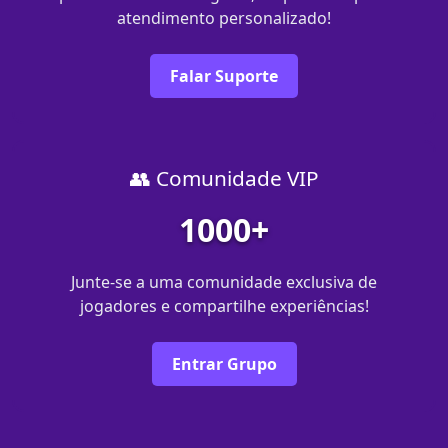
atendimento personalizado!
Falar Suporte
👥 Comunidade VIP
1000+
Junte-se a uma comunidade exclusiva de
jogadores e compartilhe experiências!
Entrar Grupo