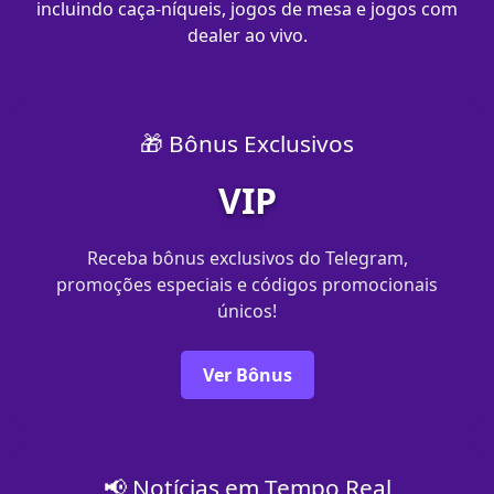
incluindo caça-níqueis, jogos de mesa e jogos com
dealer ao vivo.
🎁 Bônus Exclusivos
VIP
Receba bônus exclusivos do Telegram,
promoções especiais e códigos promocionais
únicos!
Ver Bônus
📢 Notícias em Tempo Real