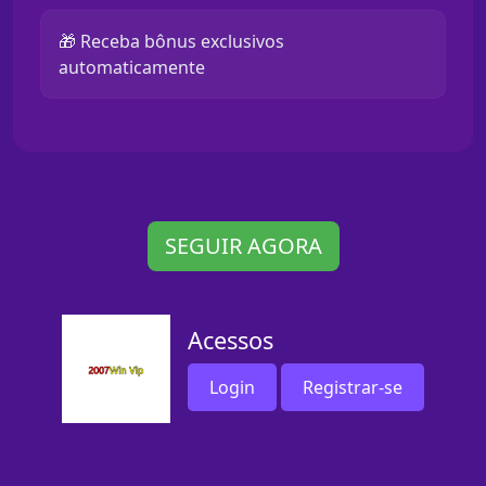
🎁 Receba bônus exclusivos
automaticamente
SEGUIR AGORA
Acessos
Login
Registrar-se