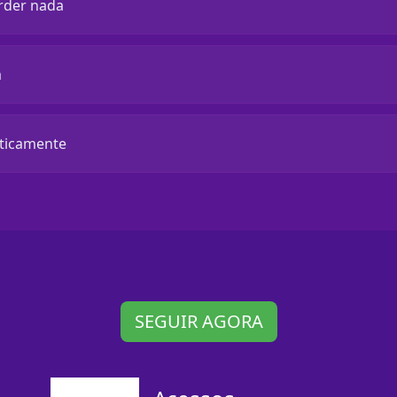
erder nada
a
aticamente
SEGUIR AGORA