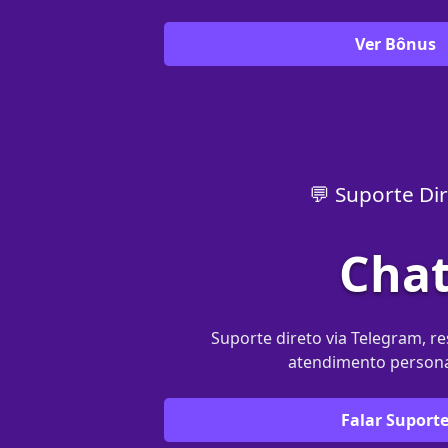
Ver Bônus
💬 Suporte Di
Cha
Suporte direto via Telegram, r
atendimento persona
Falar Suport