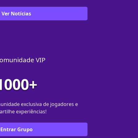
Ver Notícias
Comunidade VIP
1000+
unidade exclusiva de jogadores e
rtilhe experiências!
Entrar Grupo