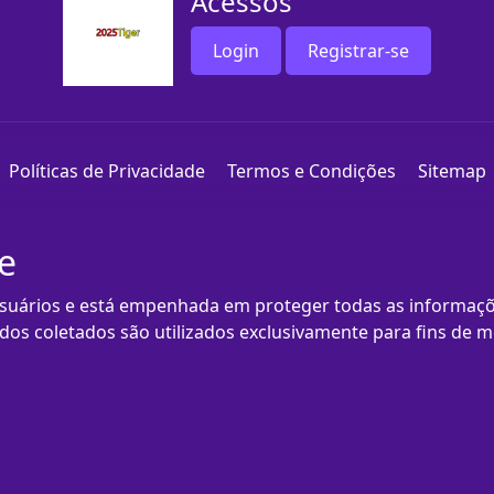
Acessos
Login
Registrar-se
Políticas de Privacidade
Termos e Condições
Sitemap
de
 usuários e está empenhada em proteger todas as informaçõ
os coletados são utilizados exclusivamente para fins de m