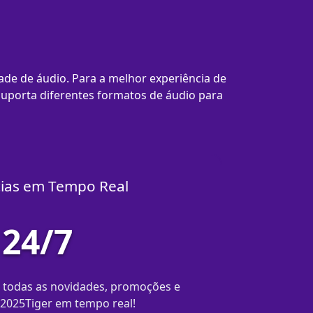
ade de áudio. Para a melhor experiência de
suporta diferentes formatos de áudio para
cias em Tempo Real
24/7
e todas as novidades, promoções e
 2025Tiger em tempo real!