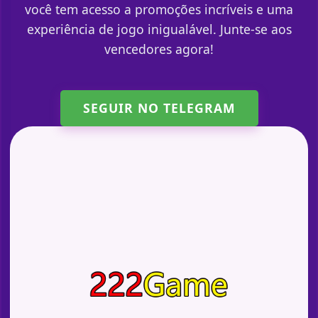
você tem acesso a promoções incríveis e uma
experiência de jogo inigualável. Junte-se aos
vencedores agora!
SEGUIR NO TELEGRAM