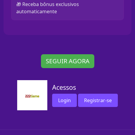
🎁 Receba bônus exclusivos
automaticamente
SEGUIR AGORA
Acessos
Login
Registrar-se