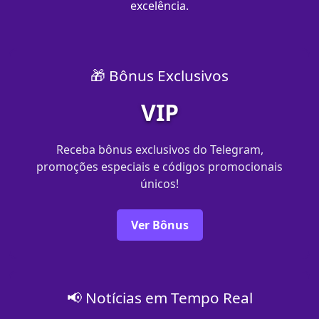
excelência.
🎁 Bônus Exclusivos
VIP
Receba bônus exclusivos do Telegram,
promoções especiais e códigos promocionais
únicos!
Ver Bônus
📢 Notícias em Tempo Real