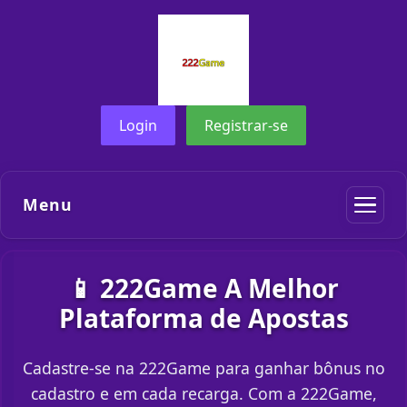
Login
Registrar-se
Menu
📱 222Game A Melhor
Plataforma de Apostas
Cadastre-se na 222Game para ganhar bônus no
cadastro e em cada recarga. Com a 222Game,