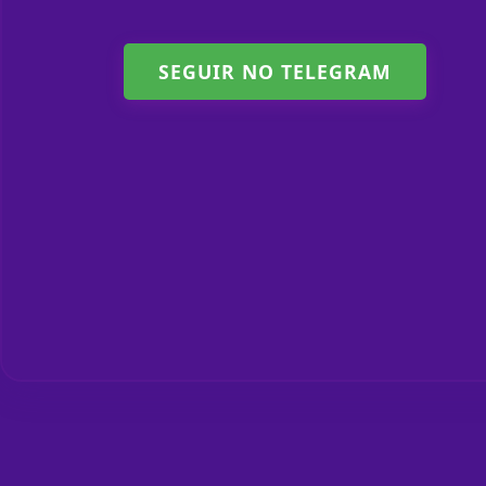
SEGUIR NO TELEGRAM