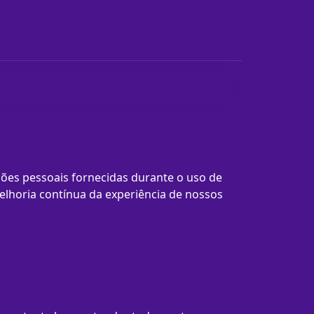
ções pessoais fornecidas durante o uso de
elhoria contínua da experiência de nossos