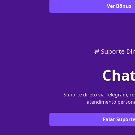
Ver Bônus
💬 Suporte Di
Cha
Suporte direto via Telegram, r
atendimento persona
Falar Suport