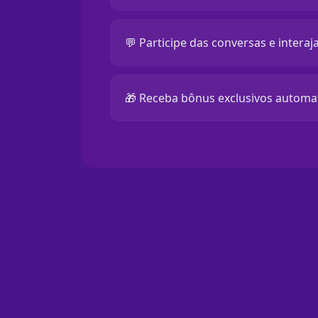
💬 Participe das conversas e interaj
🎁 Receba bônus exclusivos autom