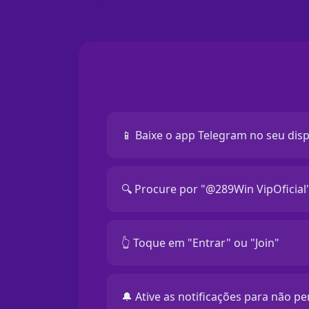
📱 Baixe o app Telegram no seu disp
🔍 Procure por "@289Win VipOficial
👆 Toque em "Entrar" ou "Join"
🔔 Ative as notificações para não p