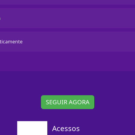
a
aticamente
SEGUIR AGORA
Acessos