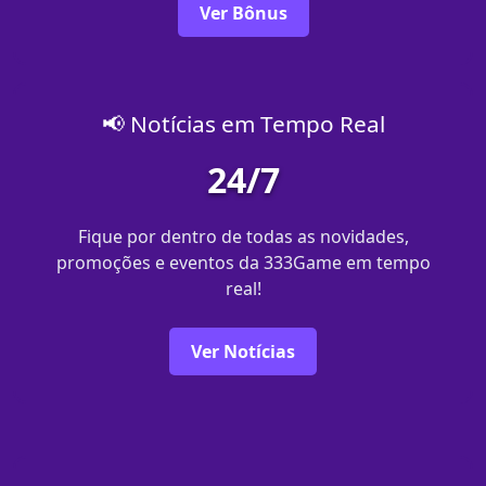
Ver Bônus
📢 Notícias em Tempo Real
24/7
Fique por dentro de todas as novidades,
promoções e eventos da 333Game em tempo
real!
Ver Notícias