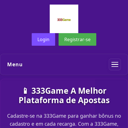
Login
Registrar-se
Menu
📱 333Game A Melhor
Plataforma de Apostas
Cadastre-se na 333Game para ganhar bônus no
cadastro e em cada recarga. Com a 333Game,