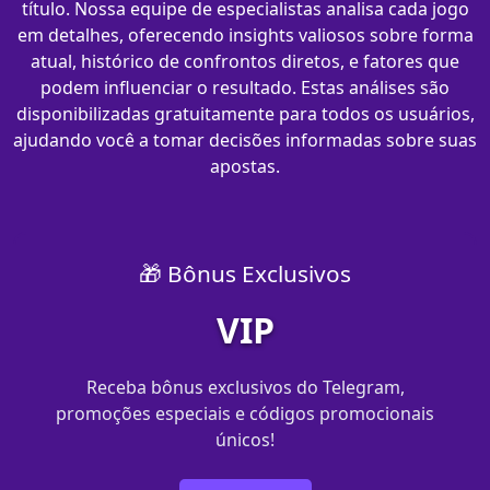
título. Nossa equipe de especialistas analisa cada jogo
em detalhes, oferecendo insights valiosos sobre forma
atual, histórico de confrontos diretos, e fatores que
podem influenciar o resultado. Estas análises são
disponibilizadas gratuitamente para todos os usuários,
ajudando você a tomar decisões informadas sobre suas
apostas.
🎁 Bônus Exclusivos
VIP
Receba bônus exclusivos do Telegram,
promoções especiais e códigos promocionais
únicos!