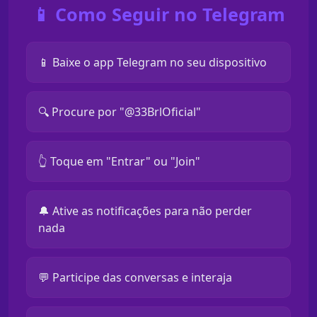
📱 Como Seguir no Telegram
📱 Baixe o app Telegram no seu dispositivo
🔍 Procure por "@33BrlOficial"
👆 Toque em "Entrar" ou "Join"
🔔 Ative as notificações para não perder
nada
💬 Participe das conversas e interaja