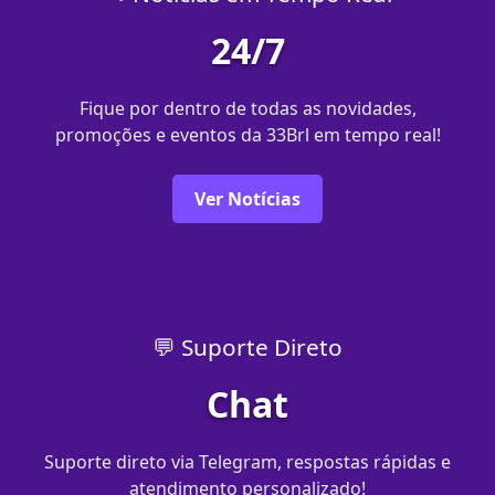
24/7
Fique por dentro de todas as novidades,
promoções e eventos da 33Brl em tempo real!
Ver Notícias
💬 Suporte Direto
Chat
Suporte direto via Telegram, respostas rápidas e
atendimento personalizado!