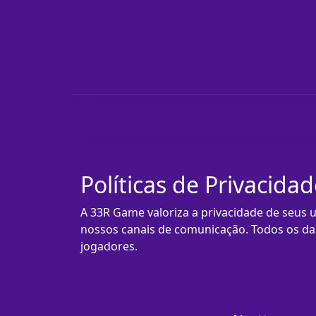
Políticas de Privacida
A 33R Game valoriza a privacidade de seus
nossos canais de comunicação. Todos os dad
jogadores.