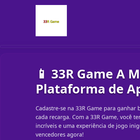
📱 33R Game A M
Plataforma de A
Cadastre-se na 33R Game para ganhar 
cada recarga. Com a 33R Game, você t
incríveis e uma experiência de jogo inig
vencedores agora!