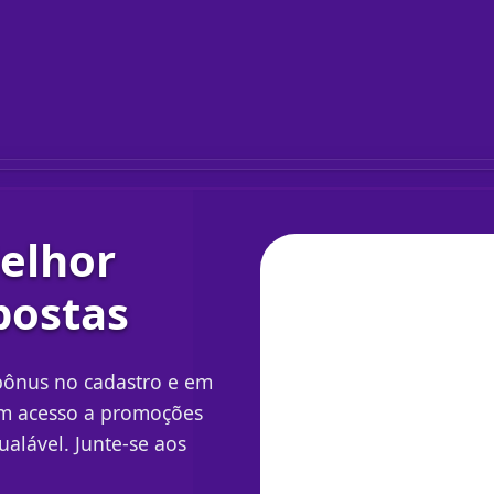
elhor
postas
bônus no cadastro e em
em acesso a promoções
ualável. Junte-se aos