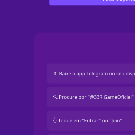
📱 Baixe o app Telegram no seu disp
🔍 Procure por "@33R GameOficial"
👆 Toque em "Entrar" ou "Join"