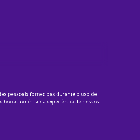
es pessoais fornecidas durante o uso de
elhoria contínua da experiência de nossos