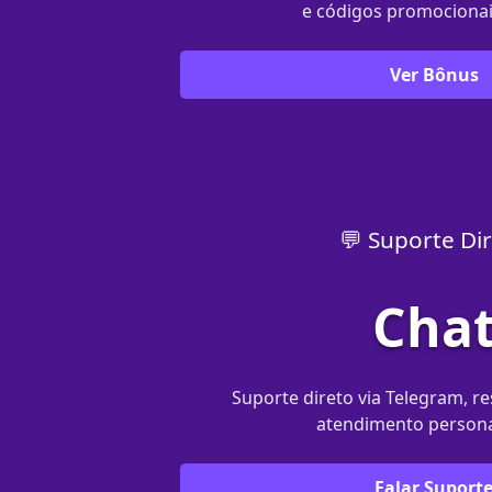
e códigos promocionai
Ver Bônus
💬 Suporte Di
Cha
Suporte direto via Telegram, r
atendimento persona
Falar Suport