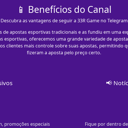
📱 Benefícios do Canal
Descubra as vantagens de seguir a 33R Game no Telegram
 de apostas esportivas tradicionais e as fundiu em uma exp
tas esportivas, oferecemos uma grande variedade de apost
s clientes mais controle sobre suas apostas, permitindo q
fizeram a aposta pelo preço certo.
sivos
📢 Notí
m, promoções especiais
Fique por dentro d