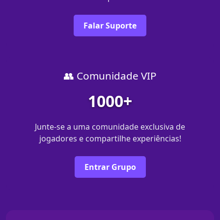
Falar Suporte
👥 Comunidade VIP
1000+
Junte-se a uma comunidade exclusiva de
jogadores e compartilhe experiências!
Entrar Grupo