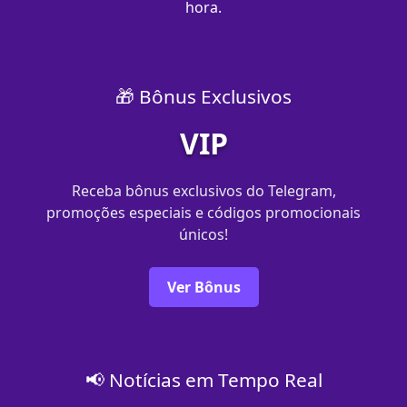
hora.
🎁 Bônus Exclusivos
VIP
Receba bônus exclusivos do Telegram,
promoções especiais e códigos promocionais
únicos!
Ver Bônus
📢 Notícias em Tempo Real