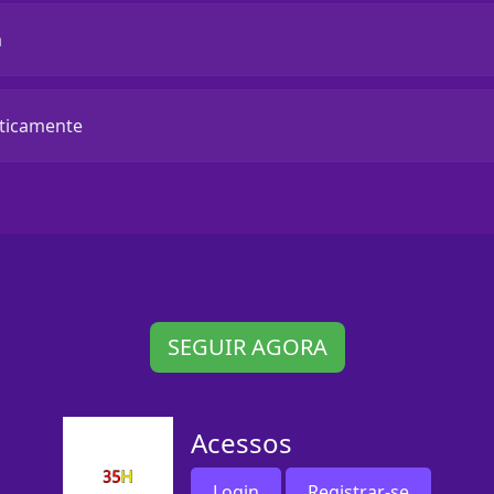
a
aticamente
SEGUIR AGORA
Acessos
Login
Registrar-se