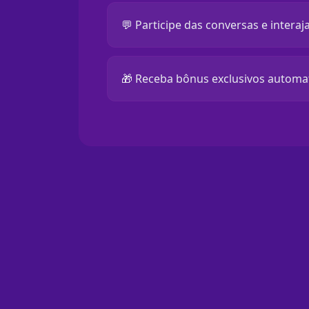
💬 Participe das conversas e interaj
🎁 Receba bônus exclusivos autom