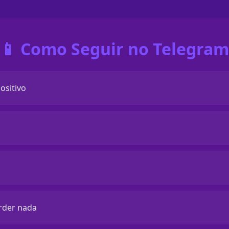
📱 Como Seguir no Telegram
ositivo
erder nada