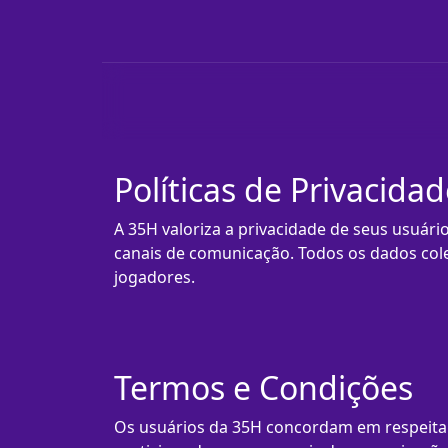
Políticas de Privacida
A 35H valoriza a privacidade de seus usuár
canais de comunicação. Todos os dados cole
jogadores.
Termos e Condições
Os usuários da 35H concordam em respeitar 