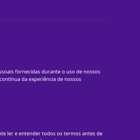
ssoais fornecidas durante o uso de nossos
 contínua da experiência de nossos
te ler e entender todos os termos antes de