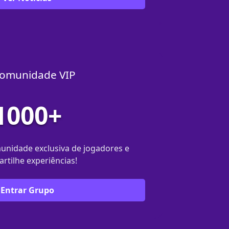
Comunidade VIP
1000+
unidade exclusiva de jogadores e
rtilhe experiências!
Entrar Grupo