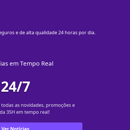
eguros e de alta qualidade 24 horas por dia.
cias em Tempo Real
24/7
e todas as novidades, promoções e
 da 35H em tempo real!
Ver Notícias