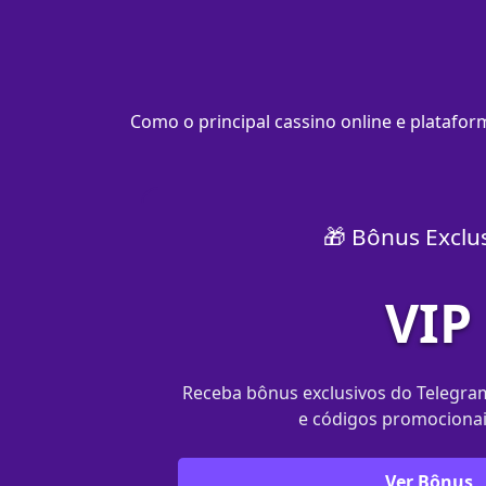
Como o principal cassino online e plataform
🎁 Bônus Exclu
VIP
Receba bônus exclusivos do Telegra
e códigos promocionai
Ver Bônus