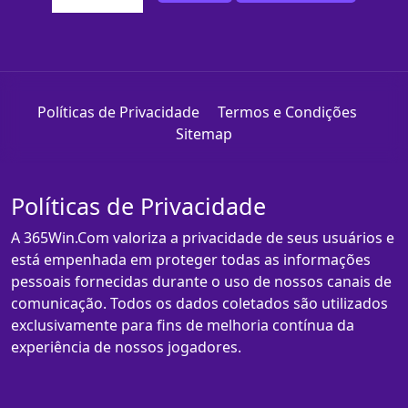
Políticas de Privacidade
Termos e Condições
Sitemap
Políticas de Privacidade
A 365Win.Com valoriza a privacidade de seus usuários e
está empenhada em proteger todas as informações
pessoais fornecidas durante o uso de nossos canais de
comunicação. Todos os dados coletados são utilizados
exclusivamente para fins de melhoria contínua da
experiência de nossos jogadores.