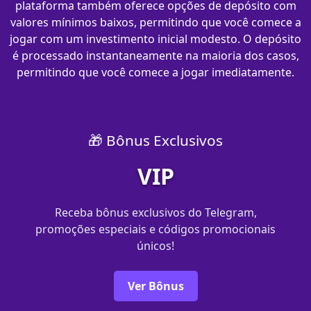
plataforma também oferece opções de depósito com
valores mínimos baixos, permitindo que você comece a
jogar com um investimento inicial modesto. O depósito
é processado instantaneamente na maioria dos casos,
permitindo que você comece a jogar imediatamente.
🎁 Bônus Exclusivos
VIP
Receba bônus exclusivos do Telegram,
promoções especiais e códigos promocionais
únicos!
Ver Bônus