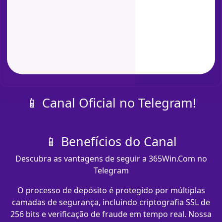
📱 Canal Oficial no Telegram!
📱 Benefícios do Canal
Descubra as vantagens de seguir a 365Win.Com no
Telegram
O processo de depósito é protegido por múltiplas
camadas de segurança, incluindo criptografia SSL de
256 bits e verificação de fraude em tempo real. Nossa