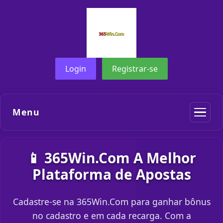
Login
Registrar-se
Menu
📱 365Win.Com A Melhor
Plataforma de Apostas
Cadastre-se na 365Win.Com para ganhar bônus
no cadastro e em cada recarga. Com a