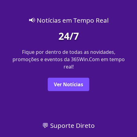
📢 Notícias em Tempo Real
24/7
Fique por dentro de todas as novidades,
promoções e eventos da 365Win.Com em tempo
real!
Ver Notícias
💬 Suporte Direto