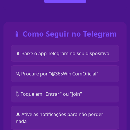
📱 Como Seguir no Telegram
📱 Baixe o app Telegram no seu dispositivo
🔍 Procure por "@365Win.ComOficial"
👆 Toque em "Entrar" ou "Join"
🔔 Ative as notificações para não perder
nada