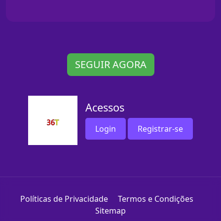
SEGUIR AGORA
Acessos
Login
Registrar-se
Políticas de Privacidade
Termos e Condições
Sitemap