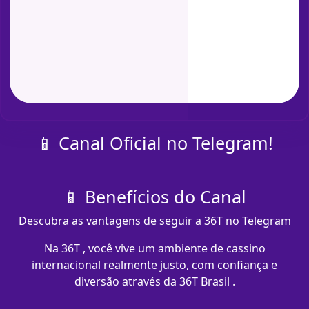
📱 Canal Oficial no Telegram!
📱 Benefícios do Canal
Descubra as vantagens de seguir a 36T no Telegram
Na 36T , você vive um ambiente de cassino
internacional realmente justo, com confiança e
diversão através da 36T Brasil .