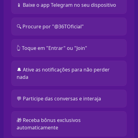
📱 Baixe o app Telegram no seu dispositivo
🔍 Procure por "@36TOficial"
👆 Toque em "Entrar" ou "Join"
🔔 Ative as notificações para não perder
nada
💬 Participe das conversas e interaja
🎁 Receba bônus exclusivos
automaticamente