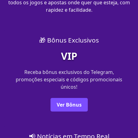
todos os jogos e apostas onde quer que esteja, com
rapidez e facilidade.
🎁 Bônus Exclusivos
VIP
Receba bônus exclusivos do Telegram,
promoções especiais e códigos promocionais
únicos!
Ver Bônus
📢 Notícias em Tempo Real