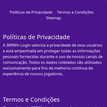
Políticas de Privacidade
Termos e Condições
Sitemap
Políticas de Privacidade
A 389Win Login valoriza a privacidade de seus usuários
e está empenhada em proteger todas as informações
pessoais fornecidas durante o uso de nossos canais de
comunicação. Todos os dados coletados são utilizados
exclusivamente para fins de melhoria contínua da
experiência de nossos jogadores.
Termos e Condições