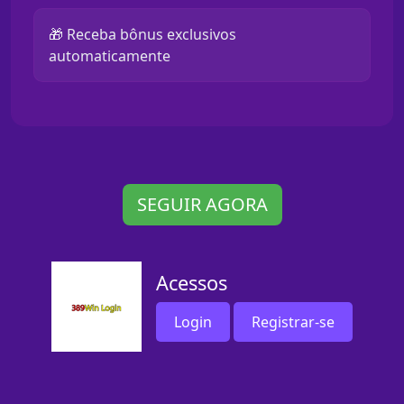
🎁 Receba bônus exclusivos
automaticamente
SEGUIR AGORA
Acessos
Login
Registrar-se