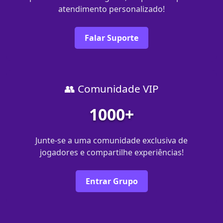
atendimento personalizado!
Falar Suporte
👥 Comunidade VIP
1000+
Junte-se a uma comunidade exclusiva de
jogadores e compartilhe experiências!
Entrar Grupo