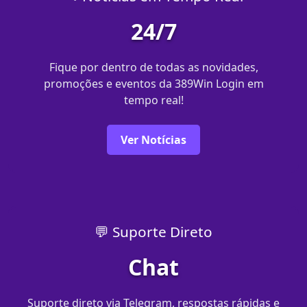
24/7
Fique por dentro de todas as novidades,
promoções e eventos da 389Win Login em
tempo real!
Ver Notícias
💬 Suporte Direto
Chat
Suporte direto via Telegram, respostas rápidas e