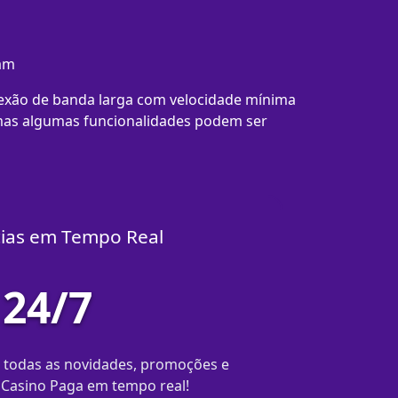
ram
exão de banda larga com velocidade mínima
 mas algumas funcionalidades podem ser
cias em Tempo Real
24/7
e todas as novidades, promoções e
 Casino Paga em tempo real!