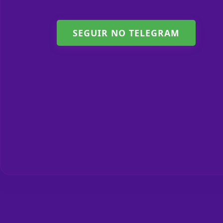
SEGUIR NO TELEGRAM