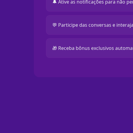
🔔 Ative as notificações para não p
💬 Participe das conversas e interaj
🎁 Receba bônus exclusivos autom