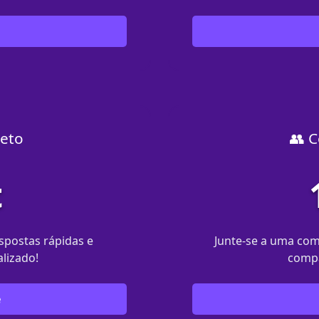
reto
👥 
t
espostas rápidas e
Junte-se a uma com
lizado!
compa
e