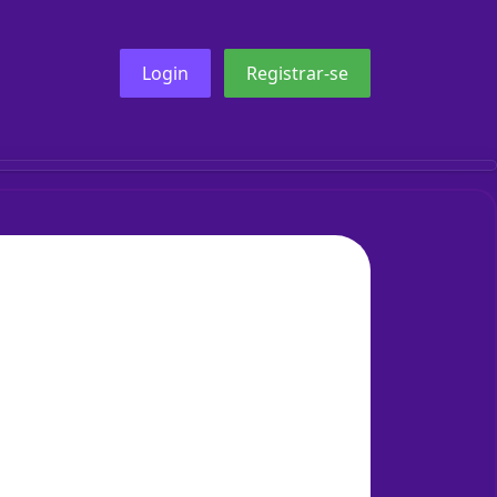
Login
Registrar-se