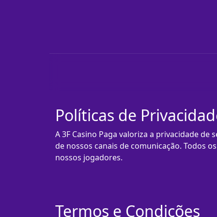
Políticas de Privacida
A 3F Casino Paga valoriza a privacidade de
de nossos canais de comunicação. Todos os 
nossos jogadores.
Termos e Condições