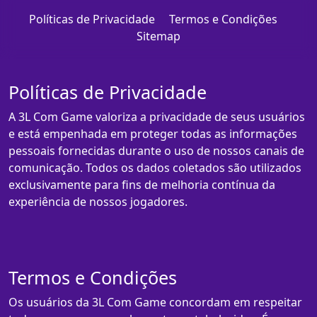
Políticas de Privacidade
Termos e Condições
Sitemap
Políticas de Privacidade
A 3L Com Game valoriza a privacidade de seus usuários
e está empenhada em proteger todas as informações
pessoais fornecidas durante o uso de nossos canais de
comunicação. Todos os dados coletados são utilizados
exclusivamente para fins de melhoria contínua da
experiência de nossos jogadores.
Termos e Condições
Os usuários da 3L Com Game concordam em respeitar