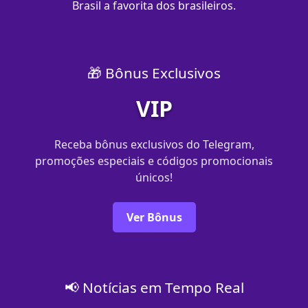
Brasil a favorita dos brasileiros.
🎁 Bônus Exclusivos
VIP
Receba bônus exclusivos do Telegram,
promoções especiais e códigos promocionais
únicos!
Ver Bônus
📢 Notícias em Tempo Real