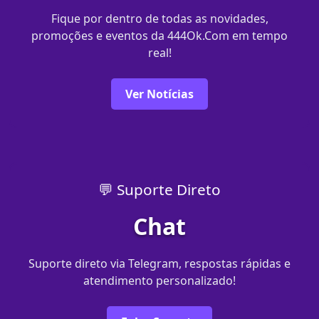
Fique por dentro de todas as novidades,
promoções e eventos da 444Ok.Com em tempo
real!
Ver Notícias
💬 Suporte Direto
Chat
Suporte direto via Telegram, respostas rápidas e
atendimento personalizado!