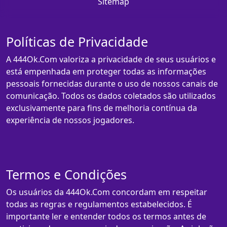
Sitemap
Políticas de Privacidade
A 444Ok.Com valoriza a privacidade de seus usuários e
está empenhada em proteger todas as informações
pessoais fornecidas durante o uso de nossos canais de
comunicação. Todos os dados coletados são utilizados
exclusivamente para fins de melhoria contínua da
experiência de nossos jogadores.
Termos e Condições
Os usuários da 444Ok.Com concordam em respeitar
todas as regras e regulamentos estabelecidos. É
importante ler e entender todos os termos antes de