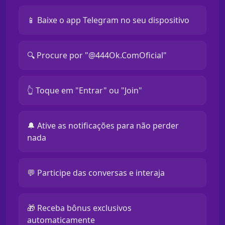
📱 Baixe o app Telegram no seu dispositivo
🔍 Procure por "@444Ok.ComOficial"
👆 Toque em "Entrar" ou "Join"
🔔 Ative as notificações para não perder
nada
💬 Participe das conversas e interaja
🎁 Receba bônus exclusivos
automaticamente