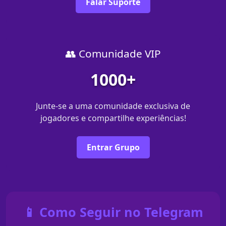
Falar Suporte
👥 Comunidade VIP
1000+
Junte-se a uma comunidade exclusiva de
jogadores e compartilhe experiências!
Entrar Grupo
📱 Como Seguir no Telegram