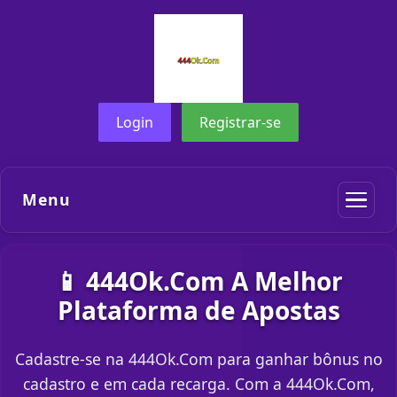
Login
Registrar-se
Menu
📱 444Ok.Com A Melhor
Plataforma de Apostas
Cadastre-se na 444Ok.Com para ganhar bônus no
cadastro e em cada recarga. Com a 444Ok.Com,