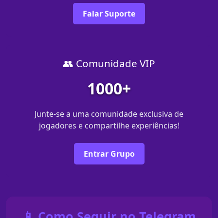
Falar Suporte
👥 Comunidade VIP
1000+
Junte-se a uma comunidade exclusiva de
jogadores e compartilhe experiências!
Entrar Grupo
📱 Como Seguir no Telegram