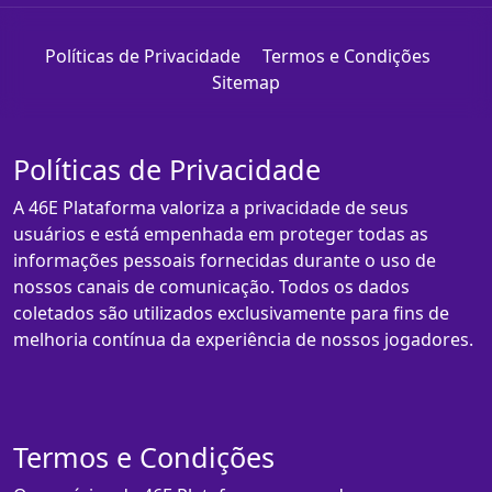
Políticas de Privacidade
Termos e Condições
Sitemap
Políticas de Privacidade
A 46E Plataforma valoriza a privacidade de seus
usuários e está empenhada em proteger todas as
informações pessoais fornecidas durante o uso de
nossos canais de comunicação. Todos os dados
coletados são utilizados exclusivamente para fins de
melhoria contínua da experiência de nossos jogadores.
Termos e Condições