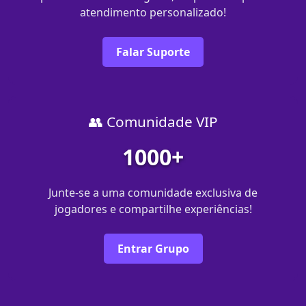
atendimento personalizado!
Falar Suporte
👥 Comunidade VIP
1000+
Junte-se a uma comunidade exclusiva de
jogadores e compartilhe experiências!
Entrar Grupo