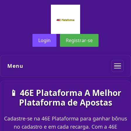
Login
Registrar-se
Menu
📱 46E Plataforma A Melhor
Plataforma de Apostas
Cadastre-se na 46E Plataforma para ganhar bônus
no cadastro e em cada recarga. Com a 46E