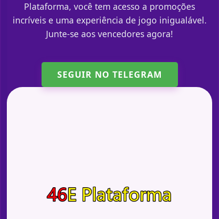
Plataforma, você tem acesso a promoções
incríveis e uma experiência de jogo inigualável.
Junte-se aos vencedores agora!
SEGUIR NO TELEGRAM