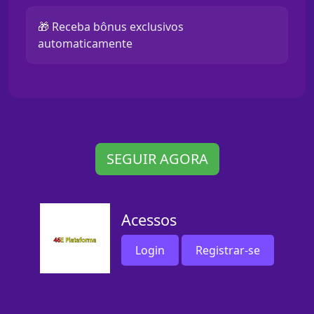
🎁 Receba bônus exclusivos
automaticamente
SEGUIR AGORA
Acessos
Login
Registrar-se