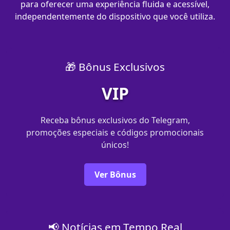
para oferecer uma experiência fluida e acessível,
independentemente do dispositivo que você utiliza.
🎁 Bônus Exclusivos
VIP
Receba bônus exclusivos do Telegram,
promoções especiais e códigos promocionais
únicos!
Ver Bônus
📢 Notícias em Tempo Real