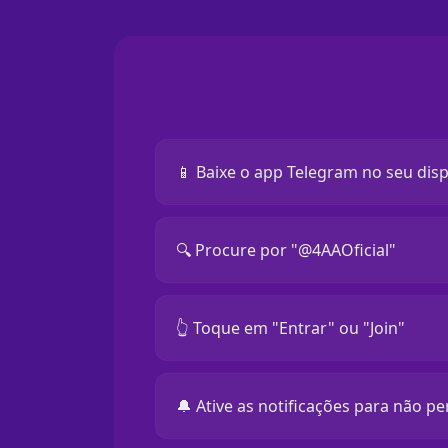
📱 Baixe o app Telegram no seu disp
🔍 Procure por "@4AAOficial"
👆 Toque em "Entrar" ou "Join"
🔔 Ative as notificações para não p