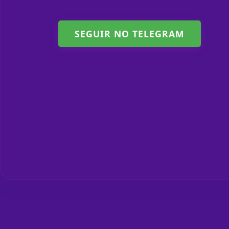
SEGUIR NO TELEGRAM