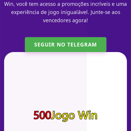
Win, você tem acesso a promoções incríveis e uma
experiência de jogo inigualável. Junte-se aos
vencedores agora!
SEGUIR NO TELEGRAM