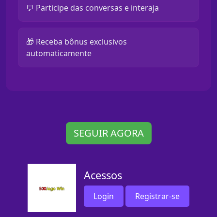
💬 Participe das conversas e interaja
🎁 Receba bônus exclusivos
automaticamente
SEGUIR AGORA
Acessos
Login
Registrar-se