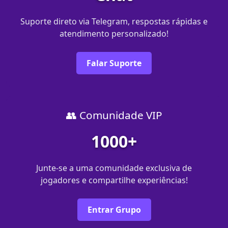
Suporte direto via Telegram, respostas rápidas e
atendimento personalizado!
Falar Suporte
👥 Comunidade VIP
1000+
Junte-se a uma comunidade exclusiva de
jogadores e compartilhe experiências!
Entrar Grupo