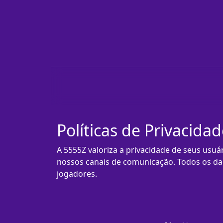
Políticas de Privacida
A 5555Z valoriza a privacidade de seus usu
nossos canais de comunicação. Todos os dad
jogadores.