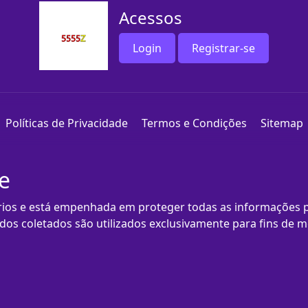
Acessos
Login
Registrar-se
Políticas de Privacidade
Termos e Condições
Sitemap
de
ários e está empenhada em proteger todas as informações 
os coletados são utilizados exclusivamente para fins de m