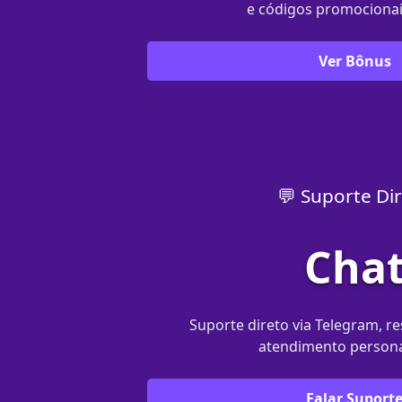
e códigos promocionai
Ver Bônus
💬 Suporte Di
Cha
Suporte direto via Telegram, r
atendimento persona
Falar Suport