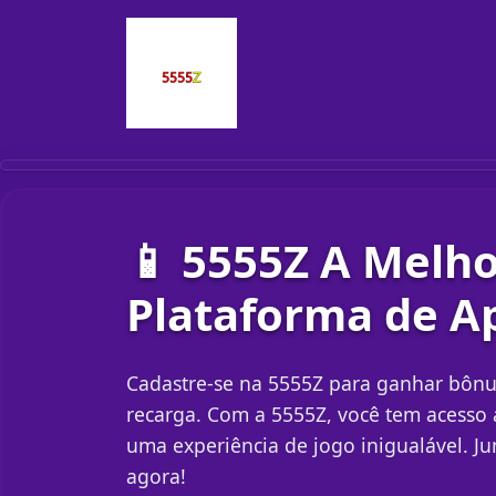
📱 5555Z A Melh
Plataforma de A
Cadastre-se na 5555Z para ganhar bônu
recarga. Com a 5555Z, você tem acesso 
uma experiência de jogo inigualável. J
agora!