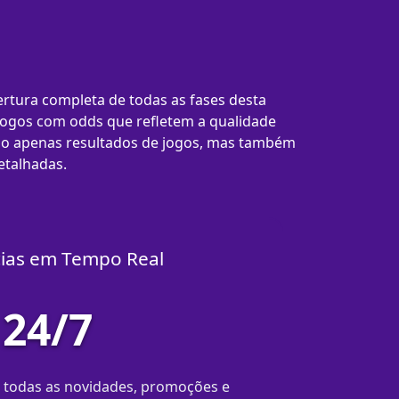
rtura completa de todas as fases desta
 jogos com odds que refletem a qualidade
não apenas resultados de jogos, mas também
etalhadas.
cias em Tempo Real
24/7
e todas as novidades, promoções e