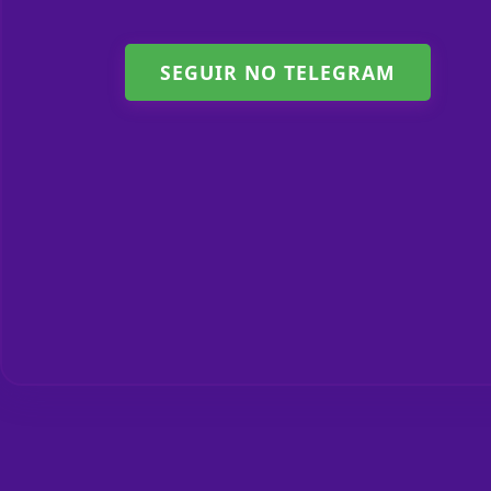
SEGUIR NO TELEGRAM