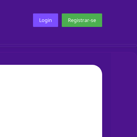
Login
Registrar-se