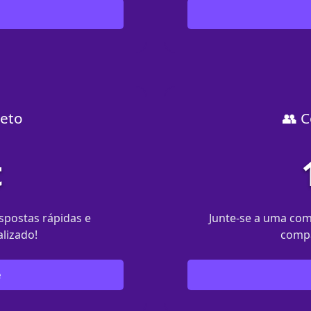
reto
👥 
t
espostas rápidas e
Junte-se a uma com
lizado!
compa
e