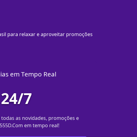
il para relaxar e aproveitar promoções
cias em Tempo Real
24/7
e todas as novidades, promoções e
 555D.Com em tempo real!