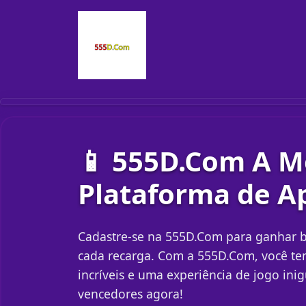
📱 555D.Com A M
Plataforma de A
Cadastre-se na 555D.Com para ganhar 
cada recarga. Com a 555D.Com, você t
incríveis e uma experiência de jogo inig
vencedores agora!