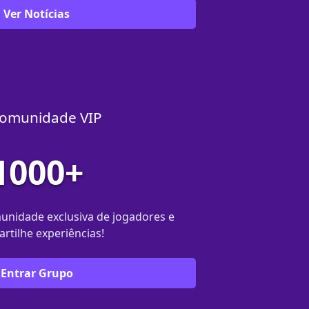
Ver Notícias
Comunidade VIP
1000+
unidade exclusiva de jogadores e
rtilhe experiências!
Entrar Grupo