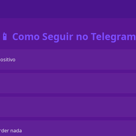
📱 Como Seguir no Telegram
ositivo
erder nada