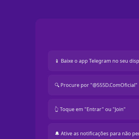
📱 Baixe o app Telegram no seu disp
🔍 Procure por "@555D.ComOficial"
👆 Toque em "Entrar" ou "Join"
🔔 Ative as notificações para não p