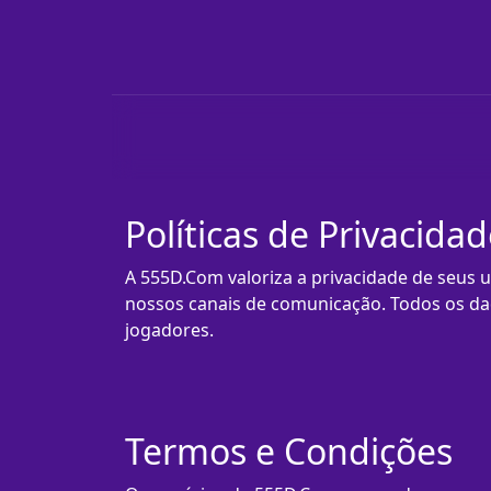
Políticas de Privacida
A 555D.Com valoriza a privacidade de seus
nossos canais de comunicação. Todos os dad
jogadores.
Termos e Condições