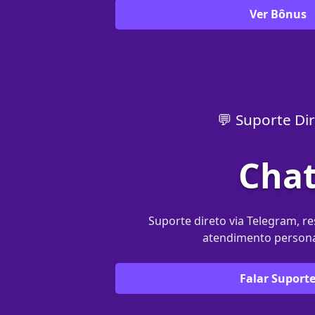
Ver Bônus
💬 Suporte Di
Cha
Suporte direto via Telegram, r
atendimento persona
Falar Suport