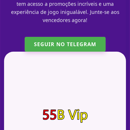
tem acesso a promoções incríveis e uma
experiência de jogo inigualável. Junte-se aos
vencedores agora!
SEGUIR NO TELEGRAM