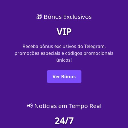
🎁 Bônus Exclusivos
VIP
Receba bônus exclusivos do Telegram,
promoções especiais e códigos promocionais
únicos!
Ver Bônus
📢 Notícias em Tempo Real
24/7