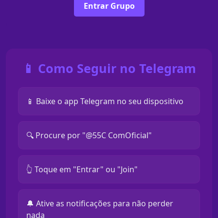
Entrar Grupo
📱 Como Seguir no Telegram
📱 Baixe o app Telegram no seu dispositivo
🔍 Procure por "@55C ComOficial"
👆 Toque em "Entrar" ou "Join"
🔔 Ative as notificações para não perder
nada