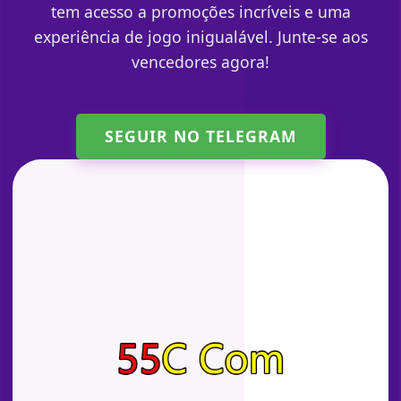
tem acesso a promoções incríveis e uma
experiência de jogo inigualável. Junte-se aos
vencedores agora!
SEGUIR NO TELEGRAM