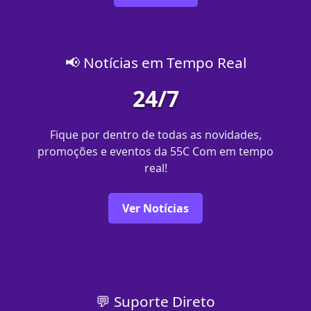
📢 Notícias em Tempo Real
24/7
Fique por dentro de todas as novidades,
promoções e eventos da 55C Com em tempo
real!
Ver Notícias
💬 Suporte Direto