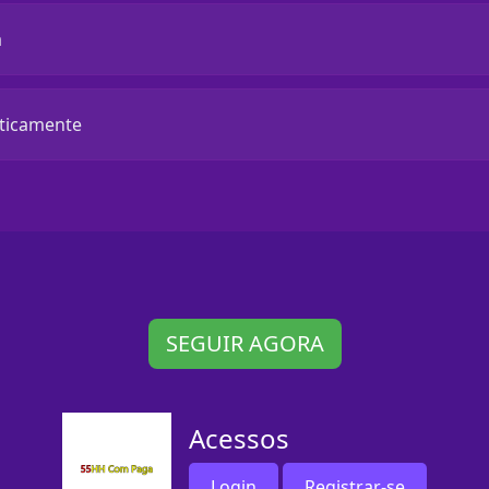
a
aticamente
SEGUIR AGORA
Acessos
Login
Registrar-se