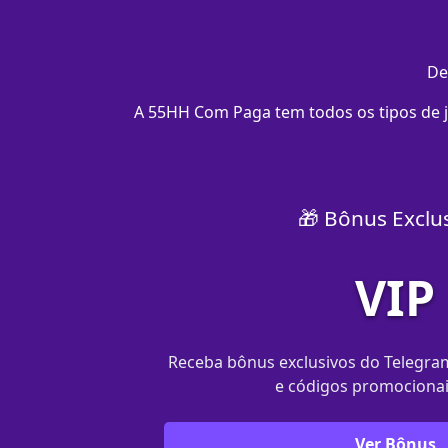
De
A 55HH Com Paga tem todos os tipos de jo
🎁 Bônus Exclu
VIP
Receba bônus exclusivos do Telegra
e códigos promocionai
Ver Bônus