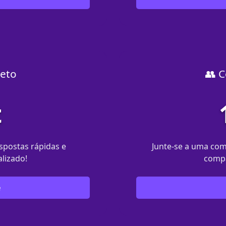
reto
👥 
t
espostas rápidas e
Junte-se a uma com
lizado!
compa
e