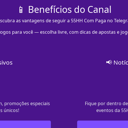
📱 Benefícios do Canal
scubra as vantagens de seguir a 55HH Com Paga no Teleg
gos para você — escolha livre, com dicas de apostas e jogo
sivos
📢 Notí
m, promoções especiais
Fique por dentro d
s únicos!
eventos da 55