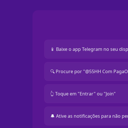
📱 Baixe o app Telegram no seu disp
🔍 Procure por "@55HH Com PagaOf
👆 Toque em "Entrar" ou "Join"
🔔 Ative as notificações para não p