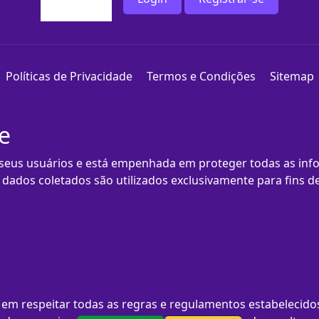
Políticas de Privacidade
Termos e Condições
Sitemap
de
 seus usuários e está empenhada em proteger todas as inf
dados coletados são utilizados exclusivamente para fins d
 respeitar todas as regras e regulamentos estabelecidos.