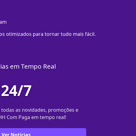
ram
s otimizados para tornar tudo mais fácil.
cias em Tempo Real
24/7
e todas as novidades, promoções e
HH Com Paga em tempo real!
Ver Notícias