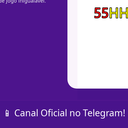
e jogo inigualável.
📱 Canal Oficial no Telegram!