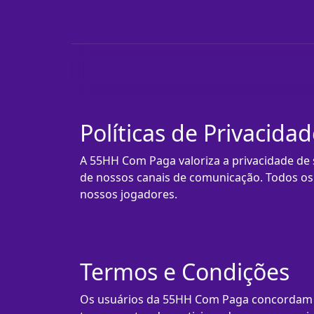
Políticas de Privacida
A 55HH Com Paga valoriza a privacidade de
de nossos canais de comunicação. Todos os 
nossos jogadores.
Termos e Condições
Os usuários da 55HH Com Paga concordam em