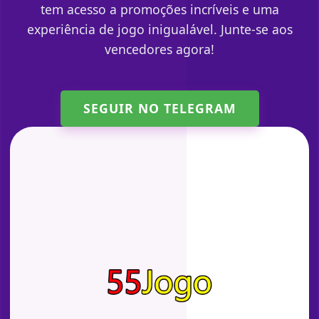
tem acesso a promoções incríveis e uma
experiência de jogo inigualável. Junte-se aos
vencedores agora!
SEGUIR NO TELEGRAM