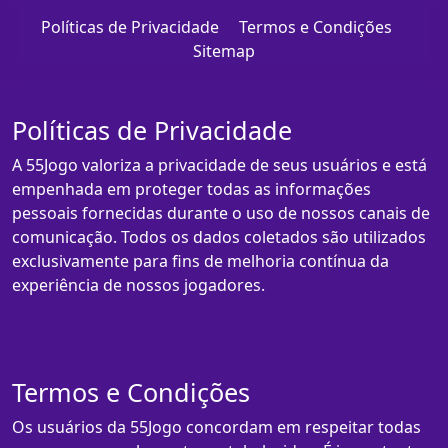
Políticas de Privacidade
Termos e Condições
Sitemap
Políticas de Privacidade
A 55Jogo valoriza a privacidade de seus usuários e está
empenhada em proteger todas as informações
pessoais fornecidas durante o uso de nossos canais de
comunicação. Todos os dados coletados são utilizados
exclusivamente para fins de melhoria contínua da
experiência de nossos jogadores.
Termos e Condições
Os usuários da 55Jogo concordam em respeitar todas