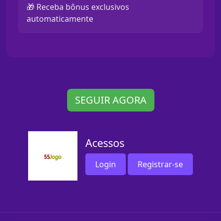
🎁 Receba bônus exclusivos
automaticamente
SEGUIR AGORA
Acessos
Login
Registrar-se