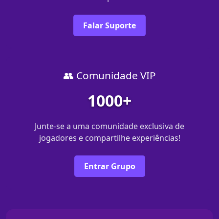
Falar Suporte
👥 Comunidade VIP
1000+
Junte-se a uma comunidade exclusiva de
jogadores e compartilhe experiências!
Entrar Grupo