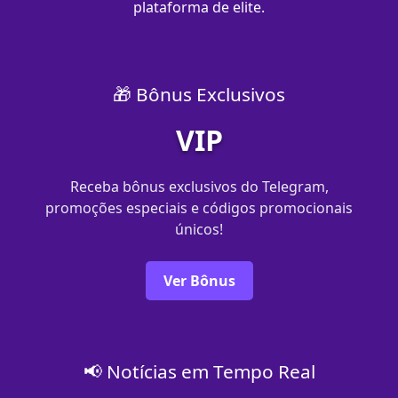
plataforma de elite.
🎁 Bônus Exclusivos
VIP
Receba bônus exclusivos do Telegram,
promoções especiais e códigos promocionais
únicos!
Ver Bônus
📢 Notícias em Tempo Real