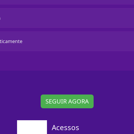
a
aticamente
SEGUIR AGORA
Acessos