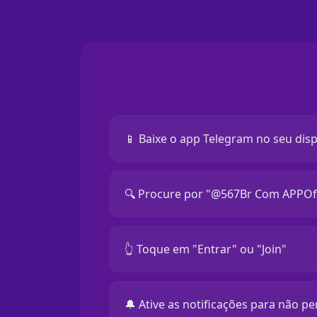
📱 Baixe o app Telegram no seu disp
🔍 Procure por "@567Br Com APPOfi
👆 Toque em "Entrar" ou "Join"
🔔 Ative as notificações para não p