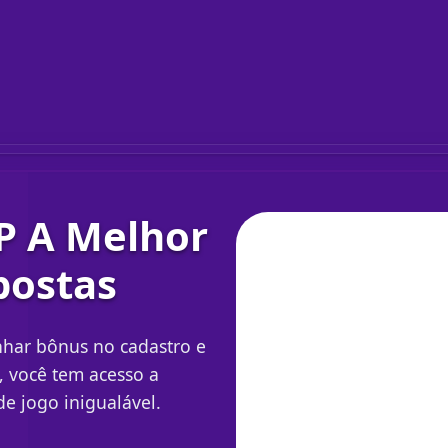
P A Melhor
postas
har bônus no cadastro e
 você tem acesso a
e jogo inigualável.