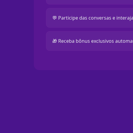
💬 Participe das conversas e interaj
🎁 Receba bônus exclusivos autom