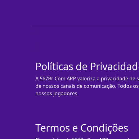
Políticas de Privacida
A 567Br Com APP valoriza a privacidade de
de nossos canais de comunicação. Todos os 
nossos jogadores.
Termos e Condições