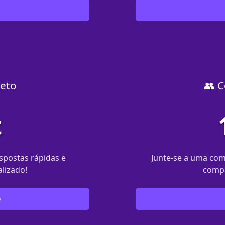
reto
👥 
t
espostas rápidas e
Junte-se a uma com
lizado!
compa
e