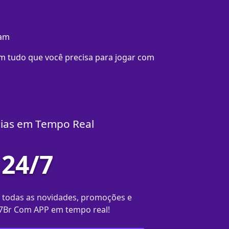
ram
 tem tudo que você precisa para jogar com
cias em Tempo Real
24/7
e todas as novidades, promoções e
7Br Com APP em tempo real!