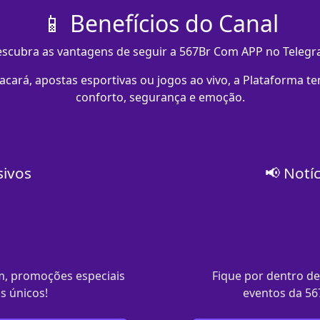
📱 Benefícios do Canal
scubra as vantagens de seguir a 567Br Com APP no Teleg
, bacará, apostas esportivas ou jogos ao vivo, a Plataforma
conforto, segurança e emoção.
sivos
📢 Notí
m, promoções especiais
Fique por dentro d
s únicos!
eventos da 56