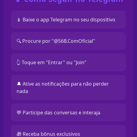
📱 Baixe o app Telegram no seu dispositivo
🔍 Procure por "@56B.ComOficial"
👆 Toque em "Entrar" ou "Join"
🔔 Ative as notificações para não perder
nada
💬 Participe das conversas e interaja
🎁 Receba bônus exclusivos