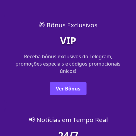
🎁 Bônus Exclusivos
VIP
Receba bônus exclusivos do Telegram,
promoções especiais e códigos promocionais
únicos!
Ver Bônus
📢 Notícias em Tempo Real
24/7