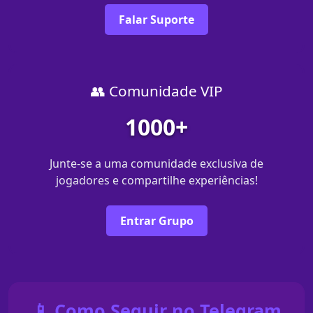
Falar Suporte
👥 Comunidade VIP
1000+
Junte-se a uma comunidade exclusiva de
jogadores e compartilhe experiências!
Entrar Grupo
📱 Como Seguir no Telegram