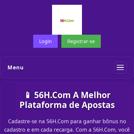
Login
Registrar-se
Menu
📱 56H.Com A Melhor
Plataforma de Apostas
Cadastre-se na 56H.Com para ganhar bônus no
cadastro e em cada recarga. Com a 56H.Com, você