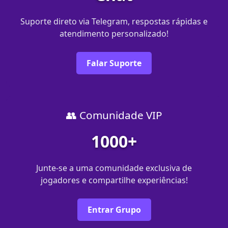
Suporte direto via Telegram, respostas rápidas e
atendimento personalizado!
Falar Suporte
👥 Comunidade VIP
1000+
Junte-se a uma comunidade exclusiva de
jogadores e compartilhe experiências!
Entrar Grupo