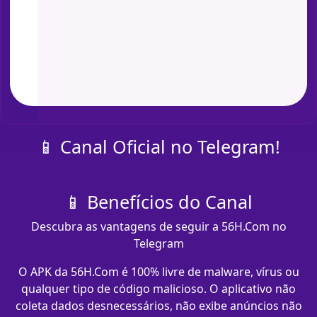
📱 Canal Oficial no Telegram!
📱 Benefícios do Canal
Descubra as vantagens de seguir a 56H.Com no
Telegram
O APK da 56H.Com é 100% livre de malware, vírus ou
qualquer tipo de código malicioso. O aplicativo não
coleta dados desnecessários, não exibe anúncios não