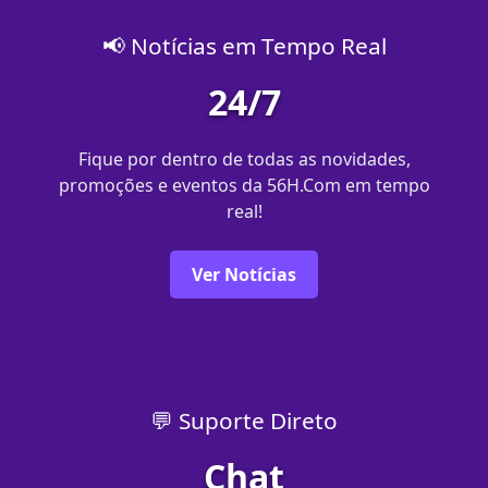
📢 Notícias em Tempo Real
24/7
Fique por dentro de todas as novidades,
promoções e eventos da 56H.Com em tempo
real!
Ver Notícias
💬 Suporte Direto
Chat