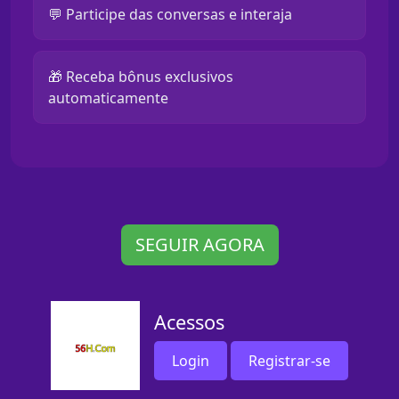
💬 Participe das conversas e interaja
🎁 Receba bônus exclusivos
automaticamente
SEGUIR AGORA
Acessos
Login
Registrar-se