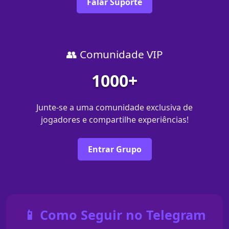
Falar Suporte
👥 Comunidade VIP
1000+
Junte-se a uma comunidade exclusiva de
jogadores e compartilhe experiências!
Entrar Grupo
📱 Como Seguir no Telegram