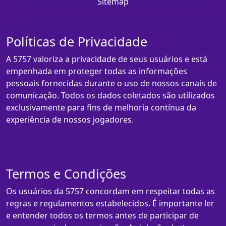
Sitemap
Políticas de Privacidade
A 5757 valoriza a privacidade de seus usuários e está
empenhada em proteger todas as informações
pessoais fornecidas durante o uso de nossos canais de
comunicação. Todos os dados coletados são utilizados
exclusivamente para fins de melhoria contínua da
experiência de nossos jogadores.
Termos e Condições
Os usuários da 5757 concordam em respeitar todas as
regras e regulamentos estabelecidos. É importante ler
e entender todos os termos antes de participar de