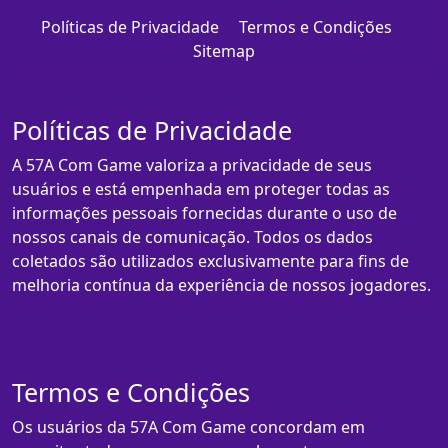
Políticas de Privacidade
Termos e Condições
Sitemap
Políticas de Privacidade
A 57A Com Game valoriza a privacidade de seus
usuários e está empenhada em proteger todas as
informações pessoais fornecidas durante o uso de
nossos canais de comunicação. Todos os dados
coletados são utilizados exclusivamente para fins de
melhoria contínua da experiência de nossos jogadores.
Termos e Condições
Os usuários da 57A Com Game concordam em