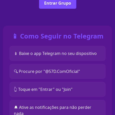
Entrar Grupo
📱 Como Seguir no Telegram
📱 Baixe o app Telegram no seu dispositivo
🔍 Procure por "@57D.ComOficial"
👆 Toque em "Entrar" ou "Join"
🔔 Ative as notificações para não perder
nada