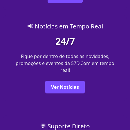
📢 Notícias em Tempo Real
24/7
Fique por dentro de todas as novidades,
promoções e eventos da 57D.Com em tempo
real!
Ver Notícias
💬 Suporte Direto