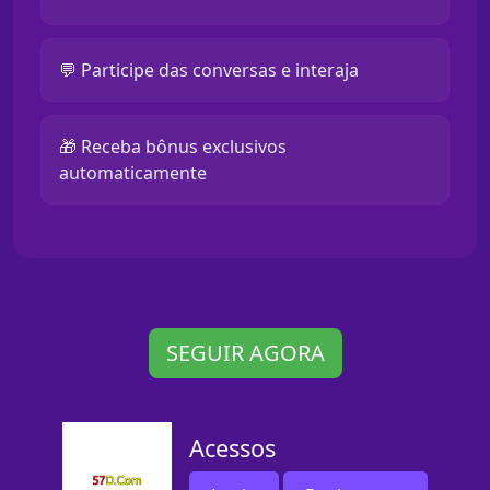
💬 Participe das conversas e interaja
🎁 Receba bônus exclusivos
automaticamente
SEGUIR AGORA
Acessos