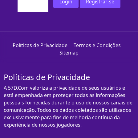
Login
Registrar-se
Políticas de Privacidade
Termos e Condições
Sitemap
Políticas de Privacidade
A 57D.Com valoriza a privacidade de seus usuários e
está empenhada em proteger todas as informações
pessoais fornecidas durante o uso de nossos canais de
comunicação. Todos os dados coletados são utilizados
exclusivamente para fins de melhoria contínua da
experiência de nossos jogadores.