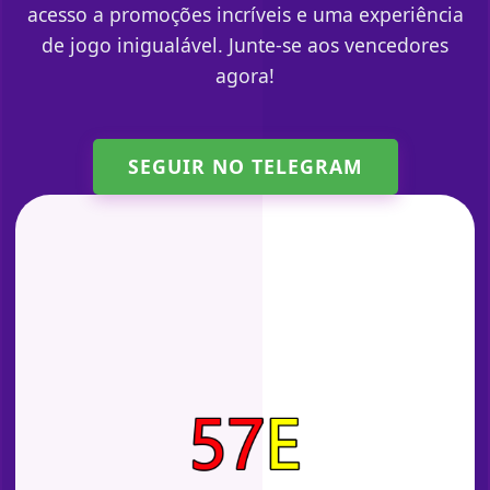
acesso a promoções incríveis e uma experiência
de jogo inigualável. Junte-se aos vencedores
agora!
SEGUIR NO TELEGRAM