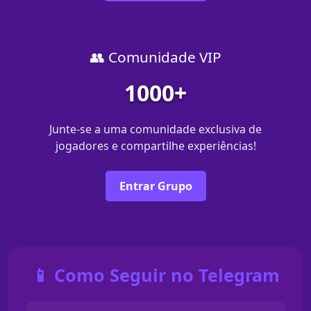
👥 Comunidade VIP
1000+
Junte-se a uma comunidade exclusiva de
jogadores e compartilhe experiências!
Entrar Grupo
📱 Como Seguir no Telegram