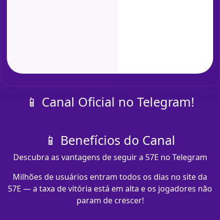
📱 Canal Oficial no Telegram!
📱 Benefícios do Canal
Descubra as vantagens de seguir a 57E no Telegram
Milhões de usuários entram todos os dias no site da
57E — a taxa de vitória está em alta e os jogadores não
param de crescer!