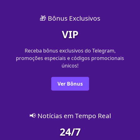
🎁 Bônus Exclusivos
VIP
Receba bônus exclusivos do Telegram,
promoções especiais e códigos promocionais
únicos!
Ver Bônus
📢 Notícias em Tempo Real
24/7