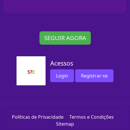
SEGUIR AGORA
Acessos
Login
Registrar-se
Políticas de Privacidade
Termos e Condições
Sitemap