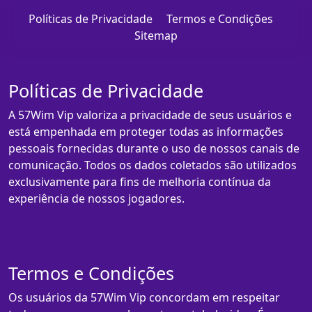
Políticas de Privacidade
Termos e Condições
Sitemap
Políticas de Privacidade
A 57Wim Vip valoriza a privacidade de seus usuários e
está empenhada em proteger todas as informações
pessoais fornecidas durante o uso de nossos canais de
comunicação. Todos os dados coletados são utilizados
exclusivamente para fins de melhoria contínua da
experiência de nossos jogadores.
Termos e Condições
Os usuários da 57Wim Vip concordam em respeitar