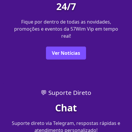
24/7
Fique por dentro de todas as novidades,
promoções e eventos da 57Wim Vip em tempo
real!
Ver Notícias
💬 Suporte Direto
Chat
Suporte direto via Telegram, respostas rápidas e
atendimento personalizado!