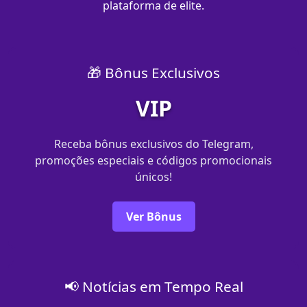
plataforma de elite.
🎁 Bônus Exclusivos
VIP
Receba bônus exclusivos do Telegram,
promoções especiais e códigos promocionais
únicos!
Ver Bônus
📢 Notícias em Tempo Real