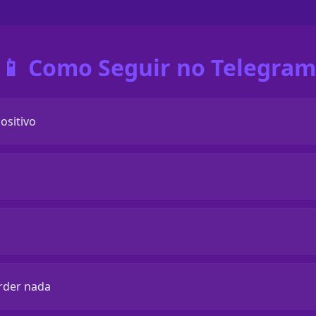
📱 Como Seguir no Telegram
ositivo
erder nada