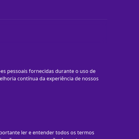
es pessoais fornecidas durante o uso de
elhoria contínua da experiência de nossos
portante ler e entender todos os termos