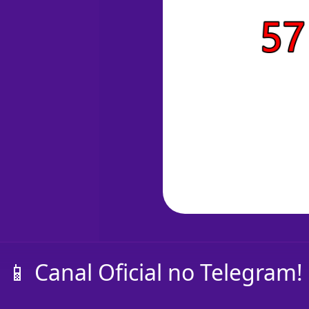
📱 Canal Oficial no Telegram!