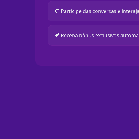
💬 Participe das conversas e interaj
🎁 Receba bônus exclusivos autom