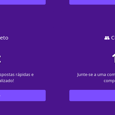
reto
👥 
t
espostas rápidas e
Junte-se a uma com
lizado!
compa
e