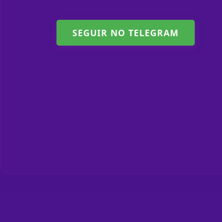
SEGUIR NO TELEGRAM