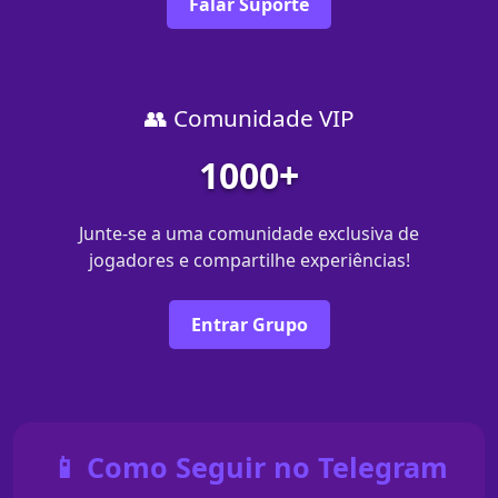
Falar Suporte
👥 Comunidade VIP
1000+
Junte-se a uma comunidade exclusiva de
jogadores e compartilhe experiências!
Entrar Grupo
📱 Como Seguir no Telegram