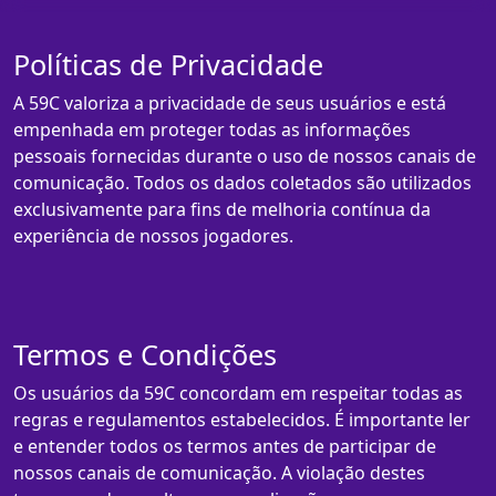
Políticas de Privacidade
A 59C valoriza a privacidade de seus usuários e está
empenhada em proteger todas as informações
pessoais fornecidas durante o uso de nossos canais de
comunicação. Todos os dados coletados são utilizados
exclusivamente para fins de melhoria contínua da
experiência de nossos jogadores.
Termos e Condições
Os usuários da 59C concordam em respeitar todas as
regras e regulamentos estabelecidos. É importante ler
e entender todos os termos antes de participar de
nossos canais de comunicação. A violação destes