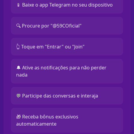
📱 Baixe o app Telegram no seu dispositivo
🔍 Procure por "@59COficial"
👆 Toque em "Entrar" ou "Join"
🔔 Ative as notificações para não perder
nada
💬 Participe das conversas e interaja
🎁 Receba bônus exclusivos
automaticamente