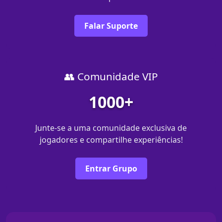
Falar Suporte
👥 Comunidade VIP
1000+
Junte-se a uma comunidade exclusiva de
jogadores e compartilhe experiências!
Entrar Grupo