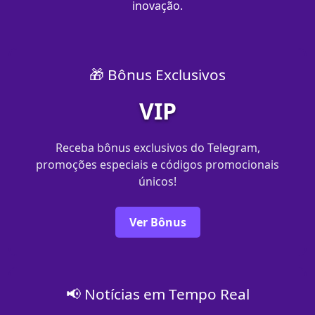
inovação.
🎁 Bônus Exclusivos
VIP
Receba bônus exclusivos do Telegram,
promoções especiais e códigos promocionais
únicos!
Ver Bônus
📢 Notícias em Tempo Real