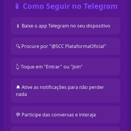
📱 Como Seguir no Telegram
📱 Baixe o app Telegram no seu dispositivo
🔍 Procure por "@5CC PlataformaOficial"
👆 Toque em "Entrar" ou "Join"
🔔 Ative as notificações para não perder
nada
💬 Participe das conversas e interaja