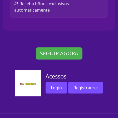
🎁 Receba bônus exclusivos
automaticamente
SEGUIR AGORA
Acessos
Login
Registrar-se