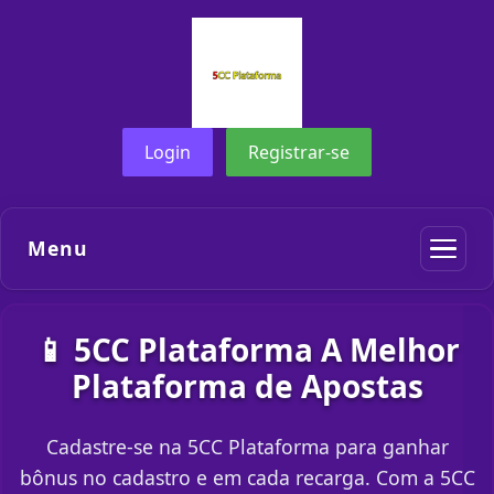
Login
Registrar-se
Menu
📱 5CC Plataforma A Melhor
Plataforma de Apostas
Cadastre-se na 5CC Plataforma para ganhar
bônus no cadastro e em cada recarga. Com a 5CC