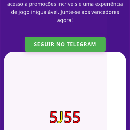
acesso a promoções incríveis e uma experiência
de jogo inigualável. Junte-se aos vencedores
agora!
SEGUIR NO TELEGRAM