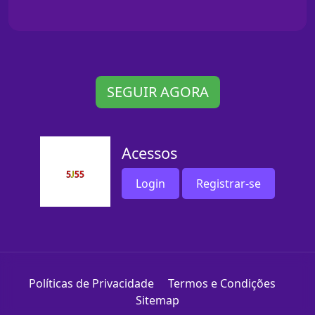
SEGUIR AGORA
Acessos
Login
Registrar-se
Políticas de Privacidade
Termos e Condições
Sitemap